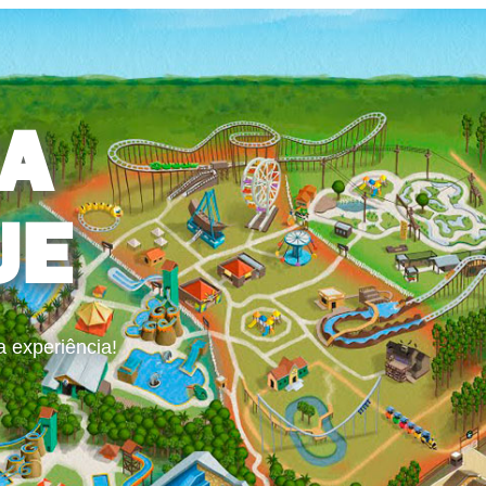
A
UE
a experiência!