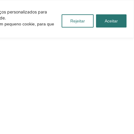
iços personalizados para
de.
Rejeitar
Aceitar
 um pequeno cookie, para que
úvidas
Blog
Contato