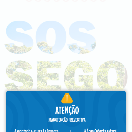
Venha
renovar as energias
e aproveitar o
sossego tão merecido
.
Cheio de conforto e estilo, o Hotel é a escolha certa