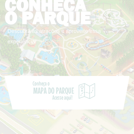
CONHEÇA
O PARQUE
Descubra as atrações e aproveite essa
experiência!
Conheça o
MAPA DO PARQUE
Acesse aqui!