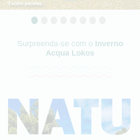
1
2
3
4
5
6
7
8
Surpreenda-se com o
Inverno
Acqua Lokos