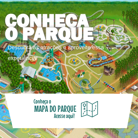
CONHEÇA
O PARQUE
Descubra as atrações e aproveite essa
experiência!
Conheça o
MAPA DO PARQUE
Acesse aqui!