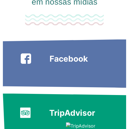
em nossas mídias
Facebook
TripAdvisor