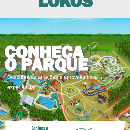
LOKOS
CONHEÇA
O PARQUE
Descubra as atrações e aproveite essa
experiência!
Conheça o