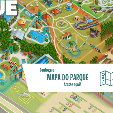
UE
a experiência!
Conheça o
MAPA DO PARQUE
Acesse aqui!