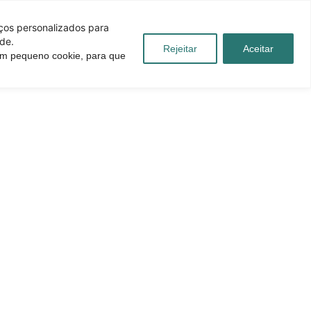
iços personalizados para
de.
Rejeitar
Aceitar
 um pequeno cookie, para que
úvidas
Blog
Contato