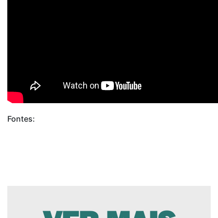
Fontes:
www.previva.com.br
www.davita.com.br