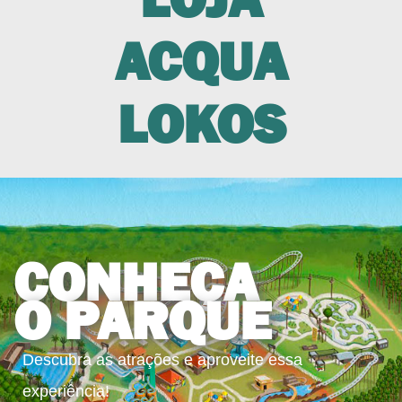
ACQUA
LOKOS
CONHEÇA
O PARQUE
Descubra as atrações e aproveite essa
experiência!