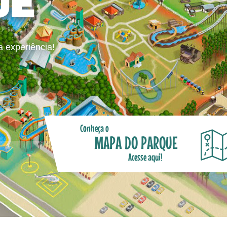
UE
a experiência!
Conheça o
MAPA DO PARQUE
Acesse aqui!