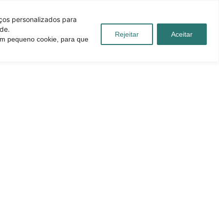
iços personalizados para
de.
Rejeitar
Aceitar
 um pequeno cookie, para que
úvidas
Blog
Contato