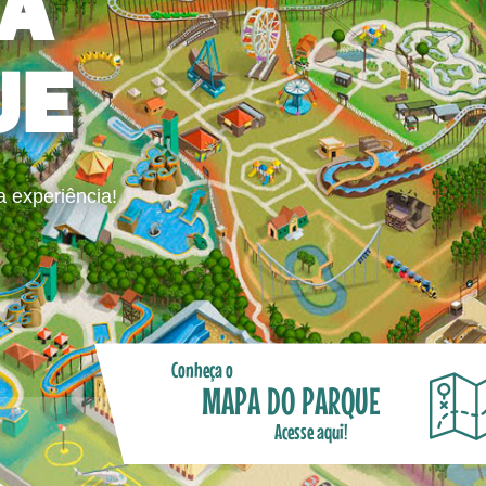
A
UE
a experiência!
Conheça o
MAPA DO PARQUE
Acesse aqui!