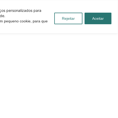
iços personalizados para
de.
Rejeitar
Aceitar
 um pequeno cookie, para que
úvidas
Blog
Contato