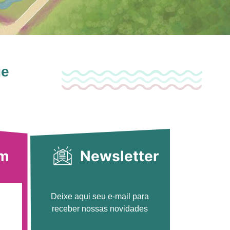
ue
am
Newsletter
Deixe aqui seu e-mail para
receber nossas novidades