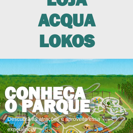
ACQUA
LOKOS
CONHEÇA
O PARQUE
Descubra as atrações e aproveite essa
experiência!