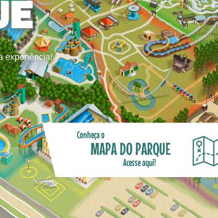
UE
a experiência!
Conheça o
MAPA DO PARQUE
Acesse aqui!