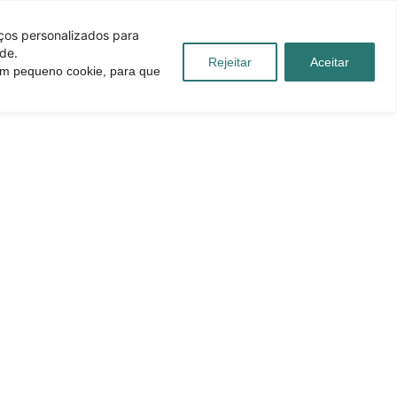
iços personalizados para
de.
Rejeitar
Aceitar
 um pequeno cookie, para que
úvidas
Blog
Contato