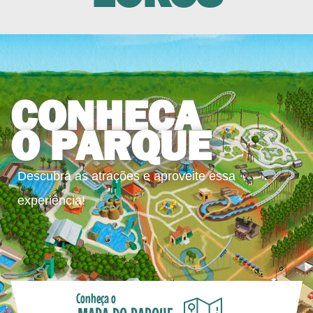
CONHEÇA
O PARQUE
Descubra as atrações e aproveite essa
experiência!
Conheça o