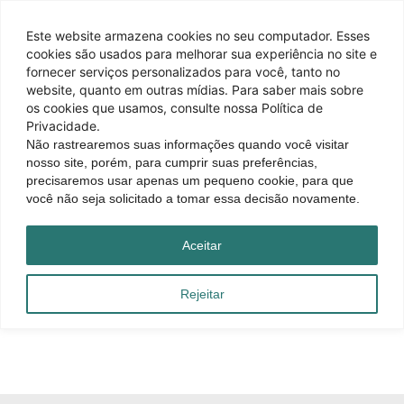
Este website armazena cookies no seu computador. Esses
cookies são usados ​​para melhorar sua experiência no site e
fornecer serviços personalizados para você, tanto no
website, quanto em outras mídias. Para saber mais sobre
os cookies que usamos, consulte nossa Política de
Núcleo Gastronômico da
Privacidade.
ACICC realiza...
Não rastrearemos suas informações quando você visitar
nosso site, porém, para cumprir suas preferências,
precisaremos usar apenas um pequeno cookie, para que
A segunda reunião do Núcleo Gastronômico
você não seja solicitado a tomar essa decisão novamente.
da Associação Comercial, Industrial e
Prestadora de Serviços de Capão...
Aceitar
Compartilhar
Rejeitar
Leia Mais