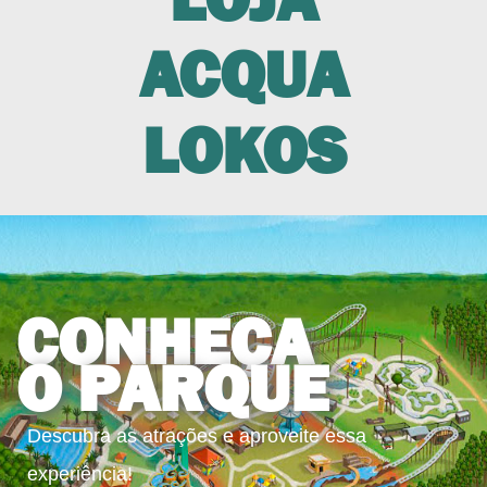
ACQUA
LOKOS
CONHEÇA
O PARQUE
Descubra as atrações e aproveite essa
experiência!