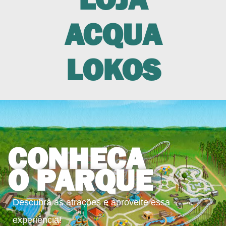
ACQUA
LOKOS
CONHEÇA
O PARQUE
Descubra as atrações e aproveite essa
experiência!