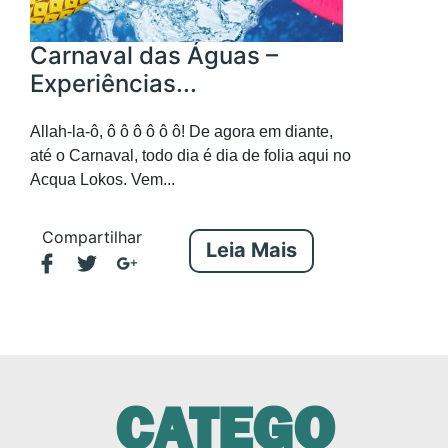
Carnaval das Águas –
Experiências...
Allah-la-ô, ô ô ô ô ô ô! De agora em diante,
até o Carnaval, todo dia é dia de folia aqui no
Acqua Lokos. Vem...
Compartilhar
Leia Mais
CATEGO