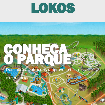
LOKOS
CONHEÇA
O PARQUE
Descubra as atrações e aproveite essa
experiência!