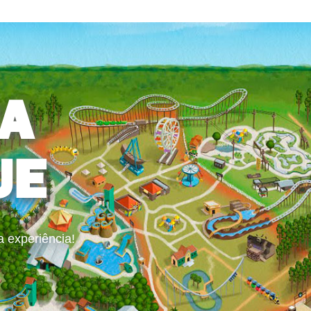
A
UE
a experiência!