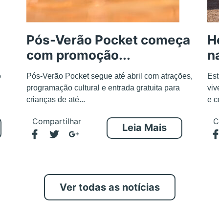
Pós-Verão Pocket começa
H
com promoção...
n
o
Pós-Verão Pocket segue até abril com atrações,
Est
programação cultural e entrada gratuita para
viv
crianças de até...
e c
Compartilhar
C
Leia Mais
Ver todas as notícias