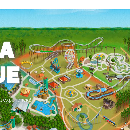
A
UE
a experiência!