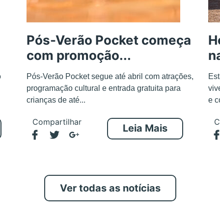
Pós-Verão Pocket começa
H
com promoção...
n
o
Pós-Verão Pocket segue até abril com atrações,
Est
programação cultural e entrada gratuita para
viv
crianças de até...
e c
Compartilhar
C
Leia Mais
Ver todas as notícias