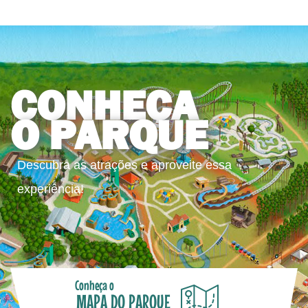
CONHEÇA
O PARQUE
Descubra as atrações e aproveite essa
experiência!
Conheça o
MAPA DO PARQUE