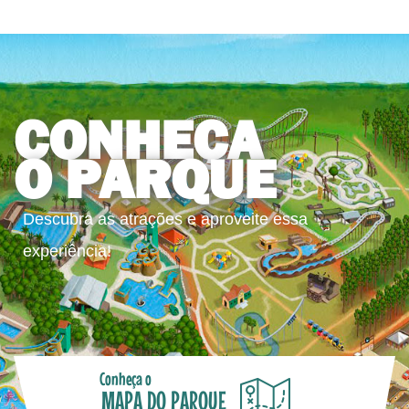
CONHEÇA
O PARQUE
Descubra as atrações e aproveite essa
experiência!
Conheça o
MAPA DO PARQUE