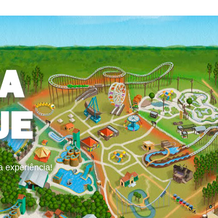
A
UE
a experiência!