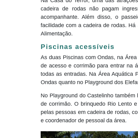
Na Casa do Terror, uma das atraçõe
cadeira de rodas
não pagam ingres
acompanhante. A
lém disso,
o passei
facilidade com a cadeira de rodas
.
Há 
Alimentação.
Piscinas acessíveis
As duas Piscinas com Ondas, na Área 
de acesso e corrimão para entrar na
todas as entradas. Na Área Aquática 
Ondas quanto no Playground dos Elefa
No Playground do Castelinho também h
de corrimão. O brinquedo Rio Lento e
pelas pessoas em cadeira de rodas, c
e coordenador de pessoal da área.