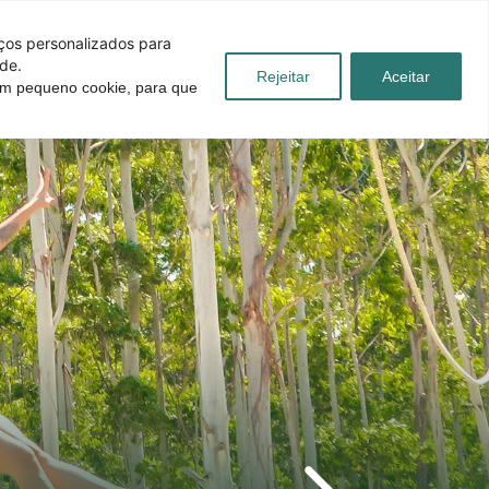
iços personalizados para
de.
Rejeitar
Aceitar
 um pequeno cookie, para que
úvidas
Blog
Contato