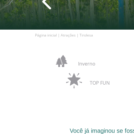
Página inicial
|
Atrações
|
Tirolesa
Inverno
TOP FUN
Você já imaginou se fos