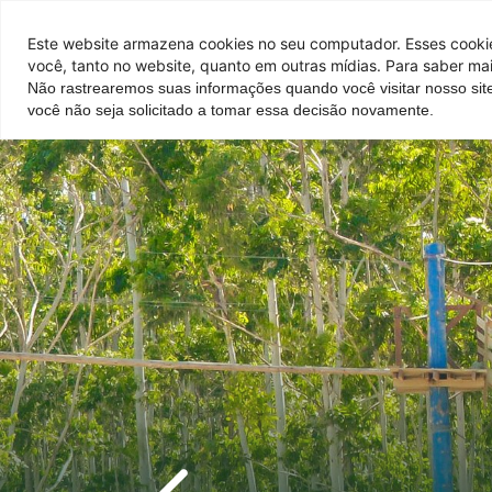
Pontos de venda
Este website armazena cookies no seu computador. Esses cookies
você, tanto no website, quanto em outras mídias. Para saber mai
Não rastrearemos suas informações quando você visitar nosso sit
Parque
Hotel
Atrações
você não seja solicitado a tomar essa decisão novamente.