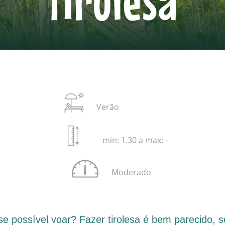
Verão
min: 1.30 a max: -
Moderado
se possível voar? Fazer tirolesa é bem parecido, s