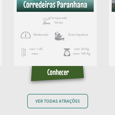
Corredeiras Paranhana
Temporada
Verão
Moderado
Área Aquática
min: 1.40
min: 40 Kg
max: -
max: 100 Kg
Conhecer
VER TODAS ATRAÇÕES