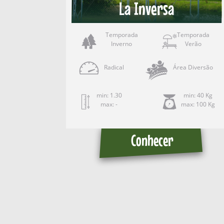
La Inversa
Temporada
Temporada
Inverno
Verão
Radical
Área Diversão
min: 1.30
min: 40 Kg
max: -
max: 100 Kg
Conhecer