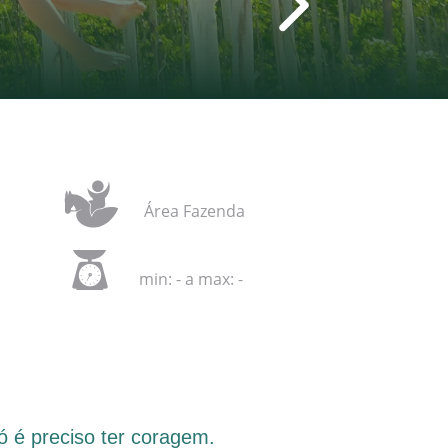
Área Fazenda
min: - a max: -
ó é preciso ter coragem.