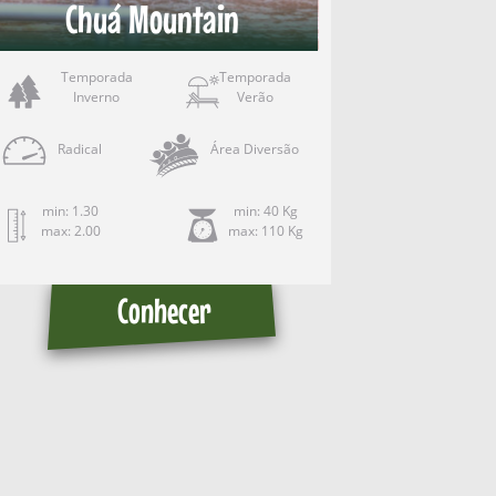
Chuá Mountain
Temporada
Temporada
Inverno
Verão
Radical
Área Diversão
min: 1.30
min: 40 Kg
max: 2.00
max: 110 Kg
Conhecer