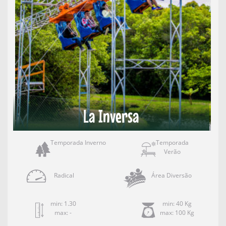
La Inversa
Temporada Inverno
Temporada
Verão
Radical
Área Diversão
min: 1.30
min: 40 Kg
max: -
max: 100 Kg