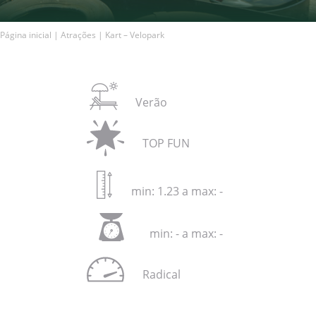
Página inicial
|
Atrações
|
Kart – Velopark
Verão
TOP FUN
min: 1.23 a max: -
min: - a max: -
Radical