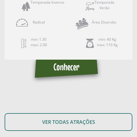
Temporada Inverno
Temporada
Verão
Radical
Área Diversão
min: 1.30
min: 40 Kg
max: 2.00
max: 110 Kg
Conhecer
VER TODAS ATRAÇÕES