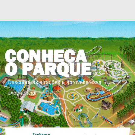
CONHEÇA
O PARQUE
Descubra as atrações e aproveite essa
experiência!
Conheça o