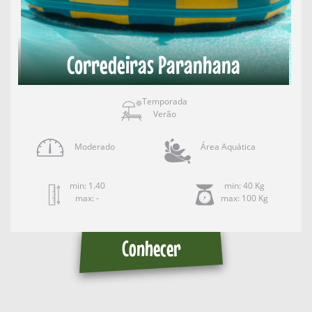
Corredeiras Paranhana
Temporada
Verão
Moderado
Área Aquática
min: 1.40
min: 40 Kg
max: -
max: 100 Kg
Conhecer