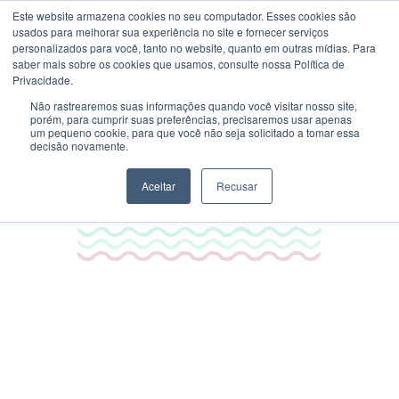
Este website armazena cookies no seu computador. Esses cookies são
Pular
Pular
usados ​​para melhorar sua experiência no site e fornecer serviços
personalizados para você, tanto no website, quanto em outras mídias. Para
para
para
saber mais sobre os cookies que usamos, consulte nossa Política de
Menu
navegação
o
Privacidade.
conteúdo
Não rastrearemos suas informações quando você visitar nosso site,
porém, para cumprir suas preferências, precisaremos usar apenas
um pequeno cookie, para que você não seja solicitado a tomar essa
decisão novamente.
Início
Minha conta
Minha conta
Início
Aceitar
Recusar
Regulamento Acqua Lokos
Contato
Entrar